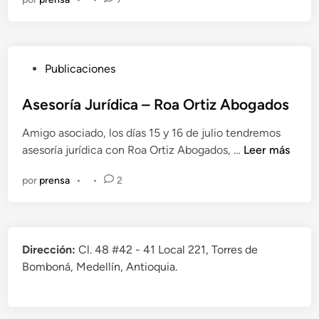
a
D
e
C
E
n
U
M
T
C
P
Publicaciones
y
o
u
F
n
b
Asesoría Jurídica – Roa Ortiz Abogados
e
v
l
c
o
Amigo asociado, los días 15 y 16 de julio tendremos
i
o
c
A
asesoría jurídica con Roa Ortiz Abogados, …
Leer más
c
d
a
s
a
e
t
por
prensa
•
•
2
e
d
2
o
s
o
6
r
o
e
d
i
r
n
e
a
Dirección:
Cl. 48 #42 - 41 Local 221, Torres de
í
j
S
Bomboná, Medellín, Antioquia.
a
u
G
J
l
-
u
i
S