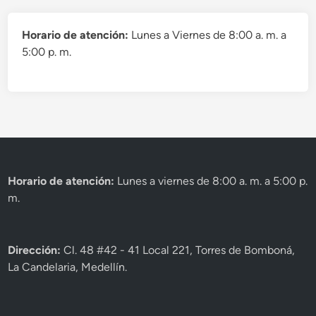
r
o
S
í
2
T
Horario de atención:
Lunes a Viernes de 8:00 a. m. a
d
0
5:00 p. m.
i
1
c
9
a
–
R
o
a
O
Horario de atención:
Lunes a viernes de 8:00 a. m. a 5:00 p.
r
m.
t
i
z
Dirección:
Cl. 48 #42 - 41 Local 221, Torres de Bomboná,
A
La Candelaria, Medellín.
b
o
g