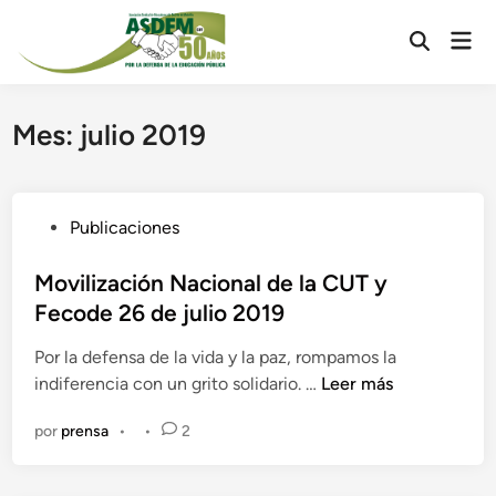
Saltar
Men
al
Abrir
prin
contenido
búsqueda
Mes:
julio 2019
P
Publicaciones
u
b
Movilización Nacional de la CUT y
l
Fecode 26 de julio 2019
i
Por la defensa de la vida y la paz, rompamos la
c
M
indiferencia con un grito solidario. …
Leer más
a
o
d
por
prensa
•
•
2
v
o
i
e
l
n