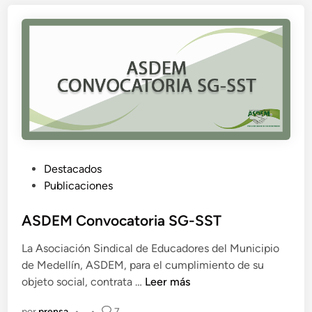
i
z
a
c
i
ó
n
N
a
c
P
Destacados
i
u
Publicaciones
o
b
n
l
ASDEM Convocatoria SG-SST
a
i
l
La Asociación Sindical de Educadores del Municipio
c
d
de Medellín, ASDEM, para el cumplimiento de su
a
e
A
objeto social, contrata …
Leer más
d
l
S
o
por
prensa
•
•
7