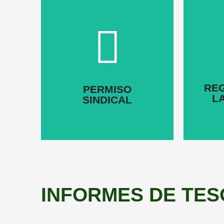
Click Here
RE
PERMISO
L
SINDICAL
INFORMES DE TES