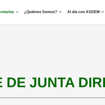
retarías
¿Quiénes Somos?
Al día con ASDEM
 DE JUNTA DIR