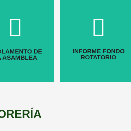
Click Here
Click Here
INFORME FONDO
GLAMENTO DE
ROTATORIO
A ASAMBLEA
ORERÍA