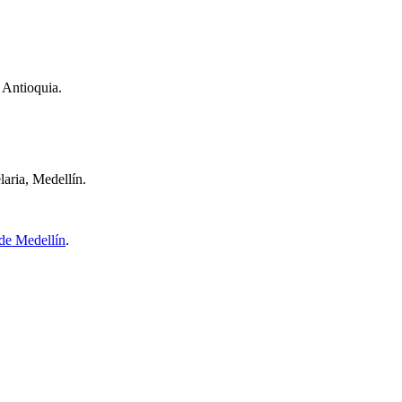
 Antioquia.
aria, Medellín.
de Medellín
.