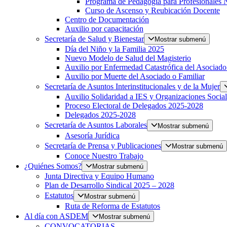
Programa de Pedagogía para Profesionales 
Curso de Ascenso y Reubicación Docente
Centro de Documentación
Auxilio por capacitación
Secretaría de Salud y Bienestar
Mostrar submenú
Día del Niño y la Familia 2025
Nuevo Modelo de Salud del Magisterio
Auxilio por Enfermedad Catastrófica del Asociado
Auxilio por Muerte del Asociado o Familiar
Secretaría de Asuntos Interinstitucionales y de la Mujer
Auxilio Solidaridad a IES y Organizaciones Social
Proceso Electoral de Delegados 2025-2028
Delegados 2025-2028
Secretaría de Asuntos Laborales
Mostrar submenú
Asesoría Jurídica
Secretaría de Prensa y Publicaciones
Mostrar submenú
Conoce Nuestro Trabajo
¿Quiénes Somos?
Mostrar submenú
Junta Directiva y Equipo Humano
Plan de Desarrollo Sindical 2025 – 2028
Estatutos
Mostrar submenú
Ruta de Reforma de Estatutos
Al día con ASDEM
Mostrar submenú
CONVOCATORIAS