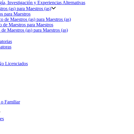
ía, Investigación y Experiencias Alternativas
ros (as) para Maestros (as)
s para Maestros
o de Maestros (as) para Maestros (as)
o de Maestros para Maestros
de Maestros (as) para Maestros (as)
torias
atoras
No Licenciados
 o Familiar
es