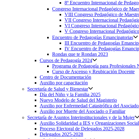
8º Encuentro Internacional de Pedagog
Congreso Internacional Pedagógico de Maest
VIII Congreso Pedagógico de Maestro
VII Congreso Internacional Pedagógic
VI Congreso Internacional Pedagógic
V Congreso Internacional Pedagógico 
Encuentro de Pedagogías Emancipatorias
III Encuentro de Pedagogías Emancipa
IV Encuentro de Pedagogías Emancip
Rondas que te Rondan 2023
Cursos de Pedagogía 2024
Programa de Pedagogía para Profesionales 
Curso de Ascenso y Reubicación Docente
Centro de Documentación
Auxilio por capacitación
Secretaría de Salud y Bienestar
Día del Niño y la Familia 2025
Nuevo Modelo de Salud del Magisterio
Auxilio por Enfermedad Catastrófica del Asociado
Auxilio por Muerte del Asociado o Familiar
Secretaría de Asuntos Interinstitucionales y de la Mujer
Auxilio Solidaridad a IES y Organizaciones Social
Proceso Electoral de Delegados 2025-2028
Delegados 2025-2028