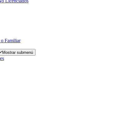
No Licenciados
 o Familiar
Mostrar submenú
es