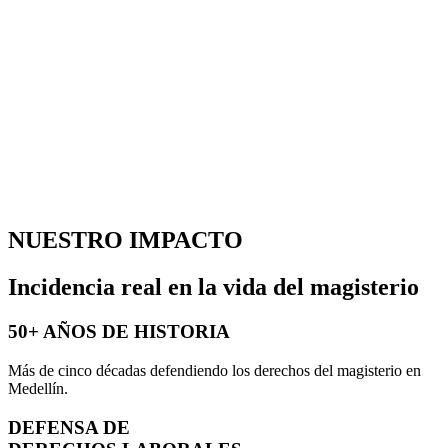
Entre el diálogo y la movilización
Actuamos en múltiples escenarios: diálogo institucional, incidencia
en políticas educativas, movilización social y trabajo articulado con
comunidades y organizaciones.
Cuando el diálogo no es suficiente. La movilización se convierte en
una expresión legitima de lucha colectiva.
Porque defender la educación pública también implica ocupar las
calles.
NUESTRO IMPACTO
Incidencia real en la vida del magisterio
50+ AÑOS DE HISTORIA
Más de cinco décadas defendiendo los derechos del magisterio en
Medellín.
DEFENSA DE