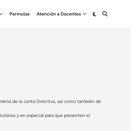
Cambiar
Permutas
Atención a Docentes
Abrir
a
búsqueda
modo
oscuro
embros de la Junta Directiva, así como también de
tutarias y en especial para que presenten el