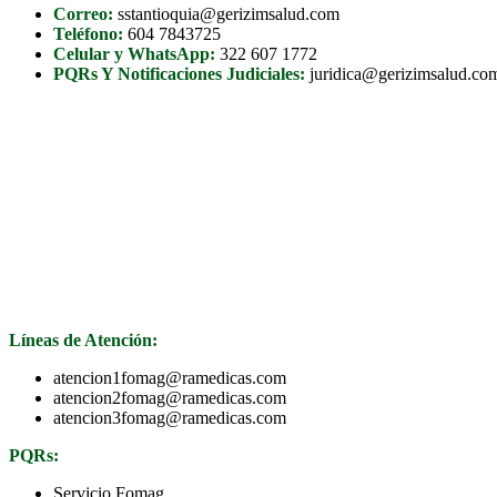
Correo:
sstantioquia@gerizimsalud.com
Teléfono:
604 7843725
Celular y WhatsApp:
322 607 1772
PQRs Y Notificaciones Judiciales:
juridica@gerizimsalud.co
Líneas de Atención:
atencion1fomag@ramedicas.com
atencion2fomag@ramedicas.com
atencion3fomag@ramedicas.com
PQRs:
Servicio Fomag