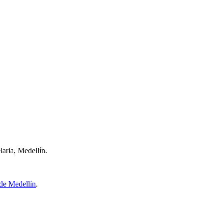
aria, Medellín.
de Medellín
.