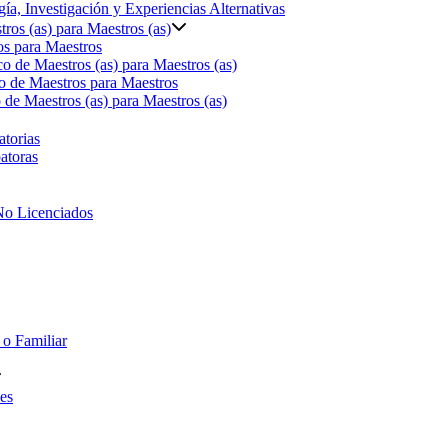
ía, Investigación y Experiencias Alternativas
ros (as) para Maestros (as)
s para Maestros
o de Maestros (as) para Maestros (as)
o de Maestros para Maestros
de Maestros (as) para Maestros (as)
torias
atoras
No Licenciados
 o Familiar
es