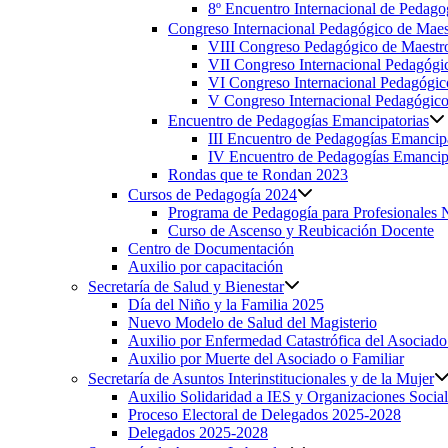
8º Encuentro Internacional de Pedagog
Congreso Internacional Pedagógico de Maest
VIII Congreso Pedagógico de Maestro
VII Congreso Internacional Pedagógic
VI Congreso Internacional Pedagógic
V Congreso Internacional Pedagógico 
Encuentro de Pedagogías Emancipatorias
III Encuentro de Pedagogías Emancipa
IV Encuentro de Pedagogías Emancip
Rondas que te Rondan 2023
Cursos de Pedagogía 2024
Programa de Pedagogía para Profesionales 
Curso de Ascenso y Reubicación Docente
Centro de Documentación
Auxilio por capacitación
Secretaría de Salud y Bienestar
Día del Niño y la Familia 2025
Nuevo Modelo de Salud del Magisterio
Auxilio por Enfermedad Catastrófica del Asociado
Auxilio por Muerte del Asociado o Familiar
Secretaría de Asuntos Interinstitucionales y de la Mujer
Auxilio Solidaridad a IES y Organizaciones Social
Proceso Electoral de Delegados 2025-2028
Delegados 2025-2028