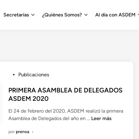
Secretarías
¿Quiénes Somos?
Al día con ASDEM
P
Publicaciones
u
b
PRIMERA ASAMBLEA DE DELEGADOS
l
ASDEM 2020
i
El 24 de febrero del 2020, ASDEM realizó la primera
c
P
Asamblea de Delegados del año en …
Leer más
a
R
d
por
prensa
•
I
o