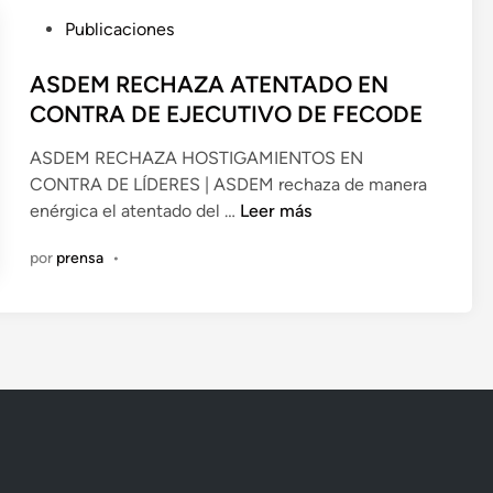
4
M
8
P
Publicaciones
O
H
u
E
O
b
ASDEM RECHAZA ATENTADO EN
N
R
l
CONTRA DE EJECUTIVO DE FECODE
T
A
i
R
ASDEM RECHAZA HOSTIGAMIENTOS EN
S
c
E
CONTRA DE LÍDERES | ASDEM rechaza de manera
P
a
N
A
enérgica el atentado del …
Leer más
O
d
A
S
R
o
D
por
prensa
•
D
L
e
O
E
A
n
R
M
V
O
R
I
I
E
D
N
C
A
S
H
,
T
A
L
R
Z
A
U