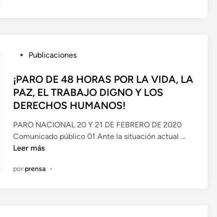
O
A
C
D
A
O
T
S
O
A
P
Publicaciones
R
S
u
I
D
b
¡PARO DE 48 HORAS POR LA VIDA, LA
A
E
l
PAZ, EL TRABAJO DIGNO Y LOS
P
M
i
DERECHOS HUMANOS!
A
2
c
R
0
a
PARO NACIONAL 20 Y 21 DE FEBRERO DE 2020
A
2
d
¡
Comunicado público 01 Ante la situación actual …
C
0
o
P
Leer más
A
e
A
R
por
prensa
•
n
R
G
O
O
D
C
E
O