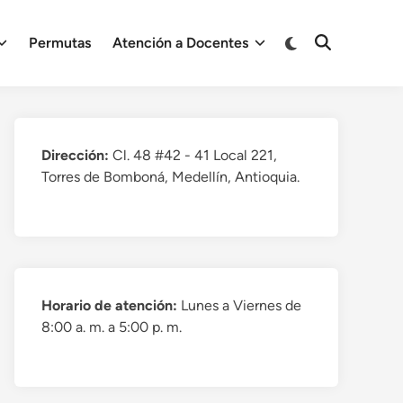
Cambiar
Permutas
Atención a Docentes
Abrir
a
búsqueda
modo
oscuro
Dirección:
Cl. 48 #42 - 41 Local 221,
Torres de Bomboná, Medellín, Antioquia.
Horario de atención:
Lunes a Viernes de
8:00 a. m. a 5:00 p. m.