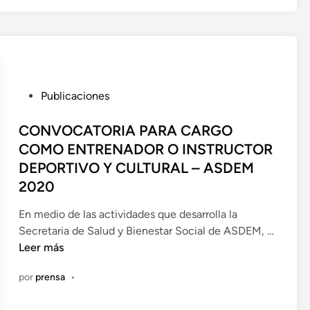
M
e
E
n
R
A
A
S
P
Publicaciones
A
u
M
b
CONVOCATORIA PARA CARGO
B
l
COMO ENTRENADOR O INSTRUCTOR
L
i
DEPORTIVO Y CULTURAL – ASDEM
E
c
2020
A
a
D
d
En medio de las actividades que desarrolla la
E
o
Secretaria de Salud y Bienestar Social de ASDEM, …
D
e
C
Leer más
E
n
O
L
por
prensa
•
N
E
V
G