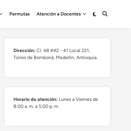
Cambiar
Permutas
Atención a Docentes
Abrir
a
búsqueda
modo
oscuro
Dirección:
Cl. 48 #42 - 41 Local 221,
Torres de Bomboná, Medellín, Antioquia.
Horario de atención:
Lunes a Viernes de
8:00 a. m. a 5:00 p. m.