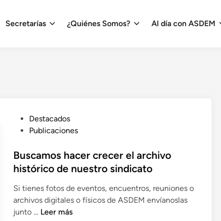
Secretarías
¿Quiénes Somos?
Al día con ASDEM
P
Destacados
u
Publicaciones
b
l
Buscamos hacer crecer el archivo
i
histórico de nuestro sindicato
c
Si tienes fotos de eventos, encuentros, reuniones o
a
archivos digitales o físicos de ASDEM envíanoslas
d
B
junto …
Leer más
o