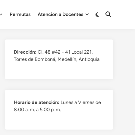
Cambiar
Permutas
Atención a Docentes
Abrir
a
búsqueda
modo
oscuro
Dirección:
Cl. 48 #42 - 41 Local 221,
Torres de Bomboná, Medellín, Antioquia.
Horario de atención:
Lunes a Viernes de
8:00 a. m. a 5:00 p. m.