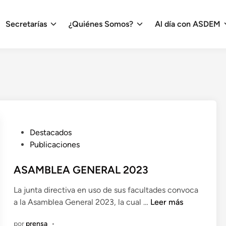
Secretarías
¿Quiénes Somos?
Al día con ASDEM
P
Destacados
u
Publicaciones
b
l
ASAMBLEA GENERAL 2023
i
La junta directiva en uso de sus facultades convoca
c
A
a la Asamblea General 2023, la cual …
Leer más
a
S
d
por
prensa
•
A