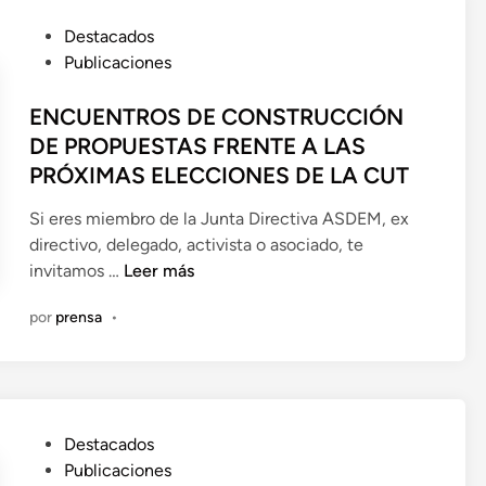
n
t
P
Destacados
a
u
Publicaciones
A
b
S
l
ENCUENTROS DE CONSTRUCCIÓN
D
i
DE PROPUESTAS FRENTE A LAS
E
c
PRÓXIMAS ELECCIONES DE LA CUT
M
a
2
d
Si eres miembro de la Junta Directiva ASDEM, ex
0
o
directivo, delegado, activista o asociado, te
2
e
E
invitamos …
Leer más
3
n
N
por
prensa
•
|
C
C
U
a
E
r
N
o
T
P
Destacados
l
R
u
Publicaciones
i
O