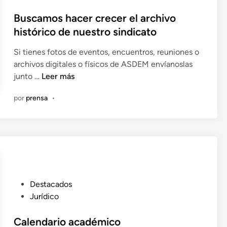
b
n
S
l
Buscamos hacer crecer el archivo
a
D
i
histórico de nuestro sindicato
d
E
c
e
C
Si tienes fotos de eventos, encuentros, reuniones o
a
l
O
archivos digitales o físicos de ASDEM envíanoslas
d
P
N
B
junto …
Leer más
o
r
S
u
e
í
T
por
prensa
•
s
n
n
R
c
c
U
a
i
C
m
p
C
o
e
I
s
Ó
h
N
P
Destacados
a
D
u
Jurídico
c
E
b
e
P
l
Calendario académico
r