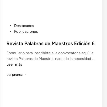
P
é
ó
R
m
r
Ó
i
i
X
c
c
I
P
Destacados
o
o
M
u
Publicaciones
d
A
b
e
S
l
Revista Palabras de Maestros Edición 6
n
E
i
u
Formulario para inscribirte a la convocatoria aquí La
L
c
e
R
revista Palabras de Maestros nace de la necesidad …
E
a
s
e
Leer más
C
d
t
v
C
o
r
por
prensa
•
i
I
e
o
s
O
n
s
t
N
i
a
E
n
P
S
d
a
D