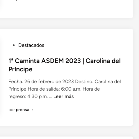
o
M
e
B
n
L
E
A
G
P
Destacados
E
u
N
b
1ª Caminta ASDEM 2023 | Carolina del
E
l
Príncipe
R
i
Fecha: 26 de febrero de 2023 Destino: Carolina del
A
c
Príncipe Hora de salida: 6:00 a.m. Hora de
L
a
1
regreso: 4:30 p.m. …
Leer más
2
d
ª
0
o
por
prensa
•
C
2
e
a
3
n
m
i