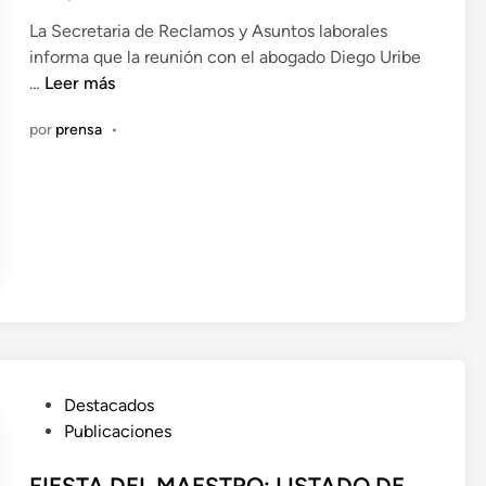
c
c
La Secretaria de Reclamos y Asuntos laborales
a
i
informa que la reunión con el abogado Diego Uribe
d
ó
R
…
Leer más
o
n
e
e
6
por
prensa
•
u
n
n
i
ó
n
d
e
e
x
p
r
P
Destacados
o
u
Publicaciones
v
b
i
l
FIESTA DEL MAESTRO: LISTADO DE