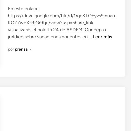
R
i
c
O
En este enlace
c
r
P
https://drive.google.com/file/d/1rgoKTOFyvs9inuao
a
e
U
KCZ7weX-RjGr9fje/view?usp=share_link
d
c
E
visualizarás el boletín 24 de ASDEM: Concepto
o
e
S
C
jurídico sobre vacaciones docentes en …
Leer más
e
r
T
a
n
e
A
por
prensa
•
l
l
S
e
a
F
n
r
R
d
c
E
a
h
N
r
i
T
i
v
E
o
o
A
a
h
L
c
i
A
a
s
S
d
t