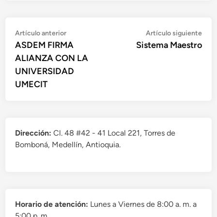
Navegación
Artículo
Artí
Artículo anterior
Artículo siguiente
anterior:
sigu
ASDEM FIRMA
Sistema Maestro
de
ALIANZA CON LA
entradas
UNIVERSIDAD
UMECIT
Dirección:
Cl. 48 #42 - 41 Local 221, Torres de
Bomboná, Medellín, Antioquia.
Horario de atención:
Lunes a Viernes de 8:00 a. m. a
5:00 p. m.