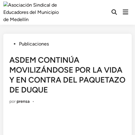
Saltar
al
Men
Abrir
prin
contenido
búsqueda
Publicado
Publicaciones
en
ASDEM CONTINÚA
MOVILIZÁNDOSE POR LA VIDA
Y EN CONTRA DEL PAQUETAZO
DE DUQUE
por
prensa
•