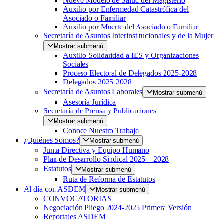
Nuevo Modelo de Salud del Magisterio
Auxilio por Enfermedad Catastrófica del
Asociado o Familiar
Auxilio por Muerte del Asociado o Familiar
Secretaría de Asuntos Interinstitucionales y de la Mujer
Mostrar submenú
Auxilio Solidaridad a IES y Organizaciones
Sociales
Proceso Electoral de Delegados 2025-2028
Delegados 2025-2028
Secretaría de Asuntos Laborales
Mostrar submenú
Asesoría Jurídica
Secretaría de Prensa y Publicaciones
Mostrar submenú
Conoce Nuestro Trabajo
¿Quiénes Somos?
Mostrar submenú
Junta Directiva y Equipo Humano
Plan de Desarrollo Sindical 2025 – 2028
Estatutos
Mostrar submenú
Ruta de Reforma de Estatutos
Al día con ASDEM
Mostrar submenú
CONVOCATORIAS
Negociación Pliego 2024-2025 Primera Versión
Reportajes ASDEM