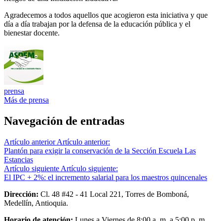
Agradecemos a todos aquellos que acogieron esta iniciativa y que
día a día trabajan por la defensa de la educación pública y el
bienestar docente.
prensa
Más de prensa
Navegación de entradas
Artículo anterior
Artículo anterior:
Plantón para exigir la conservación de la Sección Escuela Las
Estancias
Artículo siguiente
Artículo siguiente:
El IPC + 2%: el incremento salarial para los maestros quincenales
Dirección:
Cl. 48 #42 - 41 Local 221, Torres de Bomboná,
Medellín, Antioquia.
Horario de atención:
Lunes a Viernes de 8:00 a. m. a 5:00 p. m.