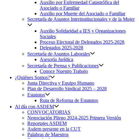
Auxilio por Enfermedad Catastrófica del
Asociado o Familiar
Auxilio por Muerte del Asociado o Familiar
Secretaría de Asuntos Interinstitucionales y de la Mujer
Auxilio Solidaridad a IES y Organizaciones
Sociales
Proceso Electoral de Delegados 2025-2028
Delegados 2025-2028
Secretaría de Asuntos Laborales
Asesoría Jurídica
Secretaría de Prensa y Publicaciones
Conoce Nuestro Trabajo
¿Quiénes Somos?
Junta Directiva y Equipo Humano
Plan de Desarrollo Sindical 2025 – 2028
Estatutos
Ruta de Reforma de Estatutos
Al día con ASDEM
CONVOCATORIAS
Negociación Pliego 2024-2025 Primera Versión
Reportajes ASDEM
Asdem presente en la CUT
Palabras de Maestros