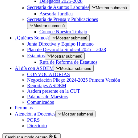
Delegados 2025-2028
Secretaría de Asuntos Laborales
Mostrar submenú
Asesoría Jurídica
Secretaría de Prensa y Publicaciones
Mostrar submenú
Conoce Nuestro Trabajo
¿Quiénes Somos?
Mostrar submenú
Junta Directiva y Equipo Humano
Plan de Desarrollo Sindical 2025 – 2028
Estatutos
Mostrar submenú
Ruta de Reforma de Estatutos
Al día con ASDEM
Mostrar submenú
CONVOCATORIAS
Negociación Pliego 2024-2025 Primera Versión
Reportajes ASDEM
Asdem presente en la CUT
Palabras de Maestros
Comunicados
Permutas
Atención a Docentes
Mostrar submenú
PQRS
Directorio
Cambiar a modo oscuro