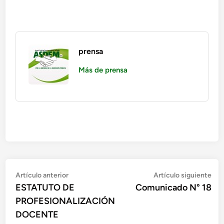
prensa
Más de prensa
Navegación
Artículo
Art
Artículo anterior
Artículo siguiente
anterior:
sig
ESTATUTO DE
Comunicado N° 18
de
PROFESIONALIZACIÓN
entradas
DOCENTE