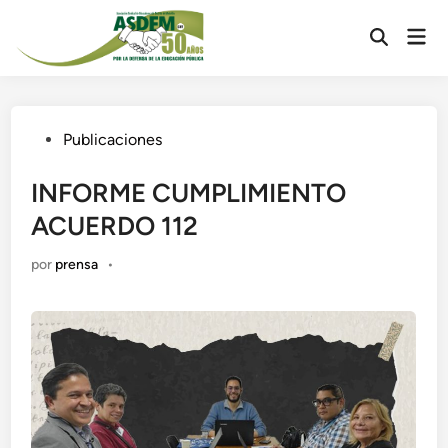
Saltar
Men
al
Abrir
prin
contenido
búsqueda
Publicado
Publicaciones
en
INFORME CUMPLIMIENTO
ACUERDO 112
por
prensa
•