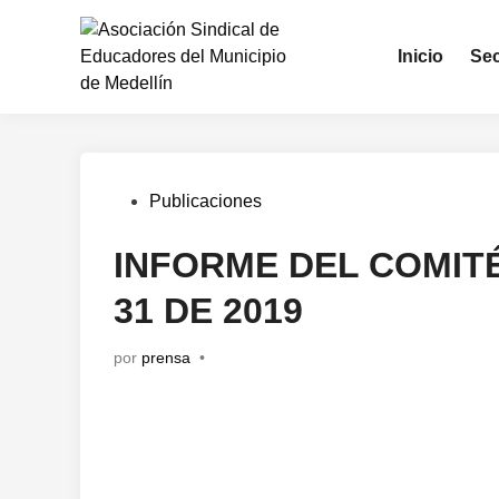
Saltar
al
Inicio
Sec
contenido
Publicado
Publicaciones
en
INFORME DEL COMITÉ
31 DE 2019
por
prensa
•