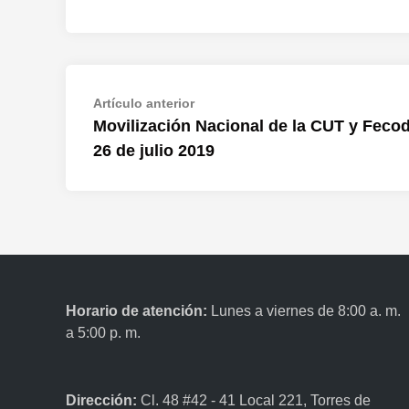
Navegación
Artículo
Artículo anterior
anterior:
Movilización Nacional de la CUT y Feco
de
26 de julio 2019
entradas
Horario de atención:
Lunes a viernes de 8:00 a. m.
a 5:00 p. m.
Dirección:
Cl. 48 #42 - 41 Local 221, Torres de