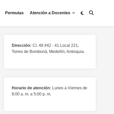
Cambiar
Permutas
Atención a Docentes
Abrir
a
búsqueda
modo
oscuro
Dirección:
Cl. 48 #42 - 41 Local 221,
Torres de Bomboná, Medellín, Antioquia.
Horario de atención:
Lunes a Viernes de
8:00 a. m. a 5:00 p. m.