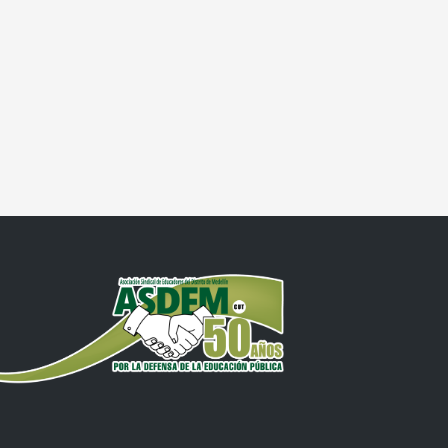
o
te: