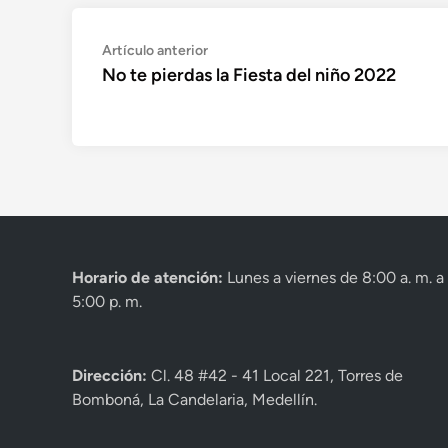
Navegación
Artículo
Artículo anterior
anterior:
No te pierdas la Fiesta del niño 2022
de
entradas
Horario de atención:
Lunes a viernes de 8:00 a. m. a
5:00 p. m.
Dirección:
Cl. 48 #42 - 41 Local 221, Torres de
Bomboná, La Candelaria, Medellín.