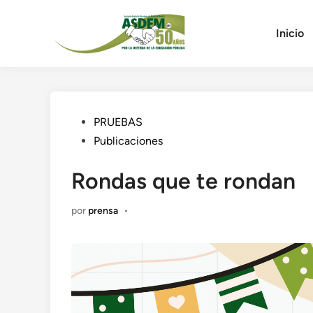
Saltar
al
Inicio
contenido
Publicado
PRUEBAS
en
Publicaciones
Rondas que te rondan
por
prensa
•