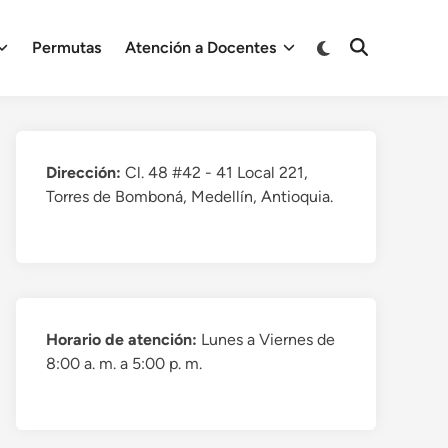
Cambiar
Permutas
Atención a Docentes
Abrir
a
búsqueda
modo
oscuro
Dirección:
Cl. 48 #42 - 41 Local 221,
Torres de Bomboná, Medellín, Antioquia.
Horario de atención:
Lunes a Viernes de
8:00 a. m. a 5:00 p. m.