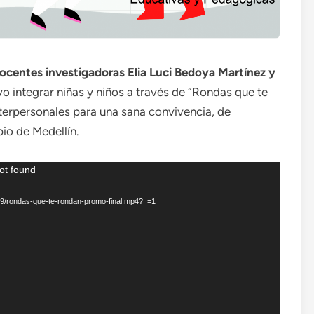
centes investigadoras Elia Luci Bedoya Martínez y
vo integrar niñas y niños a través de “Rondas que te
erpersonales para una sana convivencia, de
pio de Medellín.
ot found
09/rondas-que-te-rondan-promo-final.mp4?_=1