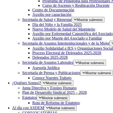
Programa de Pedagogía para Profesionales 
Curso de Ascenso y Reubicación Docente
Centro de Documentación
Auxilio por capacitación
Secretaría de Salud y Bienestar
Mostrar submenú
Día del Niño y la Familia 2025
Nuevo Modelo de Salud del Magisterio
Auxilio por Enfermedad Catastrófica del Asociado
Auxilio por Muerte del Asociado o Familiar
Secretaría de Asuntos Interinstitucionales y de la Mujer
Auxilio Solidaridad a IES y Organizaciones Social
Proceso Electoral de Delegados 2025-2028
Delegados 2025-2028
Secretaría de Asuntos Laborales
Mostrar submenú
Asesoría Jurídica
Secretaría de Prensa y Publicaciones
Mostrar submenú
Conoce Nuestro Trabajo
¿Quiénes Somos?
Mostrar submenú
Junta Directiva y Equipo Humano
Plan de Desarrollo Sindical 2025 – 2028
Estatutos
Mostrar submenú
Ruta de Reforma de Estatutos
Al día con ASDEM
Mostrar submenú
CONVOCATORIAS