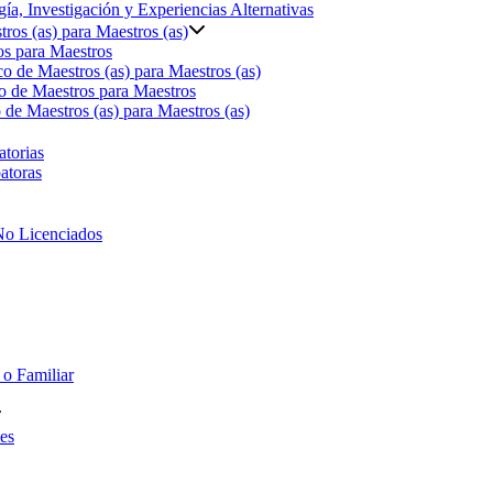
ía, Investigación y Experiencias Alternativas
ros (as) para Maestros (as)
s para Maestros
o de Maestros (as) para Maestros (as)
o de Maestros para Maestros
de Maestros (as) para Maestros (as)
torias
atoras
No Licenciados
 o Familiar
es