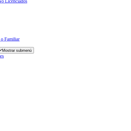
No Licenciados
 o Familiar
Mostrar submenú
es