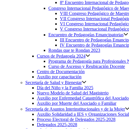
8º Encuentro Internacional de Pedagog
Congreso Internacional Pedagógico de Maest
VIII Congreso Pedagógico de Maestro
VII Congreso Internacional Pedagógic
VI Congreso Internacional Pedagógic
V Congreso Internacional Pedagógico 
Encuentro de Pedagogías Emancipatorias
III Encuentro de Pedagogías Emancipa
IV Encuentro de Pedagogías Emancip
Rondas que te Rondan 2023
Cursos de Pedagogía 2024
Programa de Pedagogía para Profesionales 
Curso de Ascenso y Reubicación Docente
Centro de Documentación
Auxilio por capacitación
Secretaría de Salud y Bienestar
Día del Niño y la Familia 2025
Nuevo Modelo de Salud del Magisterio
Auxilio por Enfermedad Catastrófica del Asociado
Auxilio por Muerte del Asociado o Familiar
Secretaría de Asuntos Interinstitucionales y de la Mujer
Auxilio Solidaridad a IES y Organizaciones Social
Proceso Electoral de Delegados 2025-2028
Delegados 2025-2028