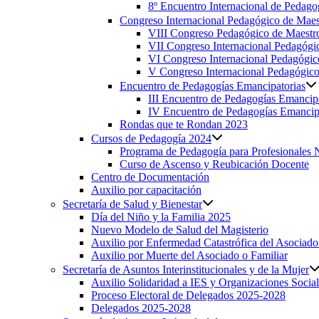
8º Encuentro Internacional de Pedagog
Congreso Internacional Pedagógico de Maest
VIII Congreso Pedagógico de Maestro
VII Congreso Internacional Pedagógic
VI Congreso Internacional Pedagógic
V Congreso Internacional Pedagógico 
Encuentro de Pedagogías Emancipatorias
III Encuentro de Pedagogías Emancipa
IV Encuentro de Pedagogías Emancip
Rondas que te Rondan 2023
Cursos de Pedagogía 2024
Programa de Pedagogía para Profesionales 
Curso de Ascenso y Reubicación Docente
Centro de Documentación
Auxilio por capacitación
Secretaría de Salud y Bienestar
Día del Niño y la Familia 2025
Nuevo Modelo de Salud del Magisterio
Auxilio por Enfermedad Catastrófica del Asociado
Auxilio por Muerte del Asociado o Familiar
Secretaría de Asuntos Interinstitucionales y de la Mujer
Auxilio Solidaridad a IES y Organizaciones Social
Proceso Electoral de Delegados 2025-2028
Delegados 2025-2028