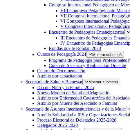
Congreso Internacional Pedagógico de Maest
VIII Congreso Pedagógico de Maestro
VII Congreso Internacional Pedagógic
VI Congreso Internacional Pedagógic
V Congreso Internacional Pedagógico 
Encuentro de Pedagogías Emancipatorias
III Encuentro de Pedagogías Emancipa
IV Encuentro de Pedagogías Emancip
Rondas que te Rondan 2023
Cursos de Pedagogía 2024
Mostrar submenú
Programa de Pedagogía para Profesionales 
Curso de Ascenso y Reubicación Docente
Centro de Documentación
Auxilio por capacitación
Secretaría de Salud y Bienestar
Mostrar submenú
Día del Niño y la Familia 2025
Nuevo Modelo de Salud del Magisterio
Auxilio por Enfermedad Catastrófica del Asociado
Auxilio por Muerte del Asociado o Familiar
Secretaría de Asuntos Interinstitucionales y de la Mujer
Auxilio Solidaridad a IES y Organizaciones Social
Proceso Electoral de Delegados 2025-2028
Delegados 2025-2028