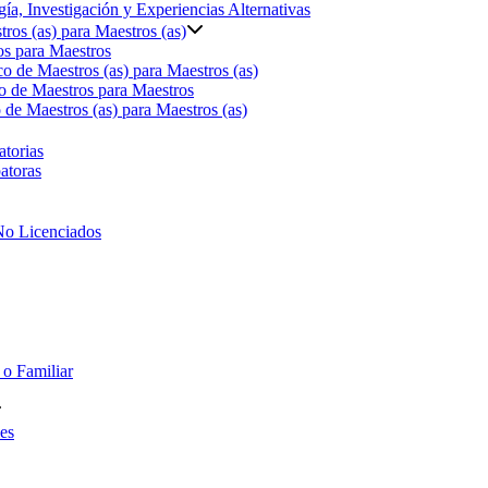
ía, Investigación y Experiencias Alternativas
ros (as) para Maestros (as)
s para Maestros
o de Maestros (as) para Maestros (as)
o de Maestros para Maestros
de Maestros (as) para Maestros (as)
torias
atoras
No Licenciados
 o Familiar
es