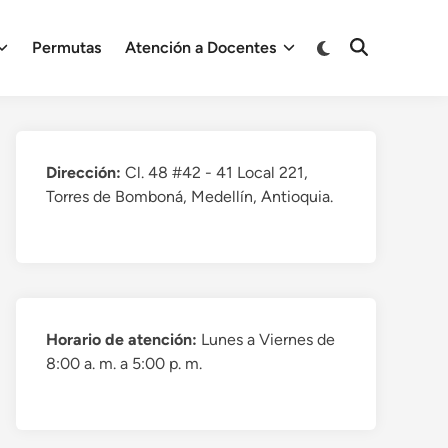
Cambiar
Permutas
Atención a Docentes
Abrir
a
búsqueda
modo
oscuro
Dirección:
Cl. 48 #42 - 41 Local 221,
Torres de Bomboná, Medellín, Antioquia.
Horario de atención:
Lunes a Viernes de
8:00 a. m. a 5:00 p. m.