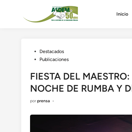
Saltar
al
Inicio
contenido
Publicado
Destacados
en
Publicaciones
FIESTA DEL MAESTRO:
NOCHE DE RUMBA Y D
por
prensa
•