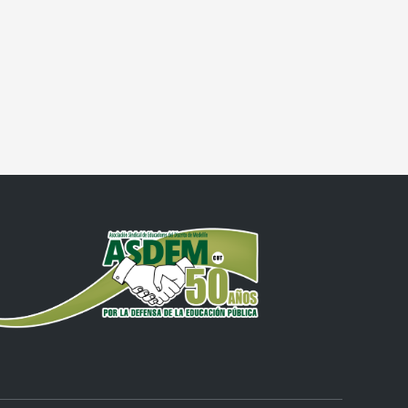
o
te: