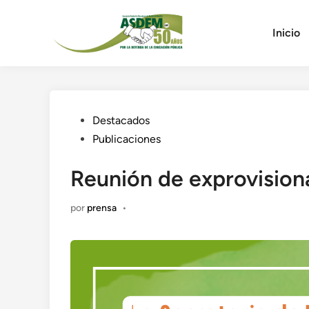
Saltar
al
Inicio
contenido
Publicado
Destacados
en
Publicaciones
Reunión de exprovision
por
prensa
•