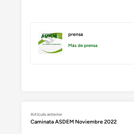
prensa
Más de prensa
Navegación
Artículo
Artículo anterior
anterior:
Caminata ASDEM Noviembre 2022
de
entradas