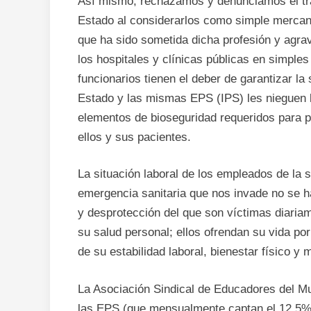
Así mismo, rechazamos y denunciamos el trat
Estado al considerarlos como simple mercanc
que ha sido sometida dicha profesión y agr
los hospitales y clínicas públicas en simple
funcionarios tienen el deber de garantizar la
Estado y las mismas EPS (IPS) les nieguen la 
elementos de bioseguridad requeridos para p
ellos y sus pacientes.
La situación laboral de los empleados de la s
emergencia sanitaria que nos invade no se ha
y desprotección del que son víctimas diariam
su salud personal; ellos ofrendan su vida po
de su estabilidad laboral, bienestar físico y 
La Asociación Sindical de Educadores del Mu
las EPS (que mensualmente captan el 12.5% d