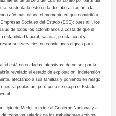
amiento de tercera del cual es objeto por parte del
ía, sustentado esto en la deslaboralización a la
avado aún más desde el momento en que convirtió a
s Empresas Sociales del Estado (ESE); pues allí, los
 salud de todos los colombianos a costa de que el
estabilidad laboral, salarial, prestacional y
restar sus servicios en condiciones dignas para
alud está en cuidados intensivos; de no ser por la
bría revelado el estado de explotación, indefensión
ente, afectando a sus familias y poniendo en riesgo
r nuestra población, pero poco se ocupa el Estado
mental.
nicipio de Medellín exige al Gobierno Nacional y a
e todos los salarios de los trabajadores activos